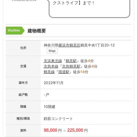
クストライフ】まで！
建物概要
Outline
神奈川県
横浜市鶴見区
鶴見中央1丁目20-12
住所
Map
京浜東北線
『
鶴見駅
』徒歩
4
分
京急本線
『
京急鶴見駅
』徒歩
4
分
交通
鶴見線
『
国道駅
』徒歩
14
分
2022年11月
築年月
-戸
総戸数
10階建
階建
鉄筋コンクリート
種別/構造
98,000
225,000
円 ～
円
賃料