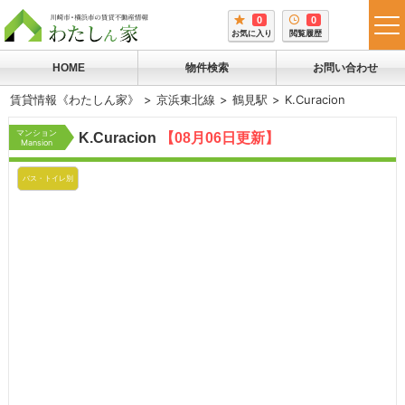
0
0
tog
お気に入り
閲覧履歴
me
HOME
物件検索
お問い合わせ
賃貸情報《わたしん家》
京浜東北線
鶴見駅
K.Curacion
マンション
K.Curacion
【08月06日更新】
Mansion
バス・トイレ別