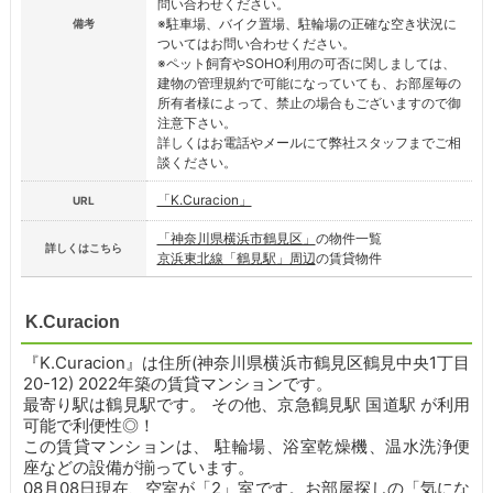
問い合わせください。
※駐車場、バイク置場、駐輪場の正確な空き状況に
備考
ついてはお問い合わせください。
※ペット飼育やSOHO利用の可否に関しましては、
建物の管理規約で可能になっていても、お部屋毎の
所有者様によって、禁止の場合もございますので御
注意下さい。
詳しくはお電話やメールにて弊社スタッフまでご相
談ください。
「K.Curacion」
URL
「神奈川県横浜市鶴見区」
の物件一覧
詳しくはこちら
京浜東北線「鶴見駅」周辺
の賃貸物件
K.Curacion
『K.Curacion』は住所(神奈川県横浜市鶴見区鶴見中央1丁目
20-12) 2022年築の賃貸マンションです。
最寄り駅は鶴見駅です。
その他、京急鶴見駅 国道駅 が利用
可能で利便性◎！
この賃貸マンションは、 駐輪場、浴室乾燥機、温水洗浄便
座などの設備が揃っています。
08月08日現在、空室が「2」室です。お部屋探しの「気にな