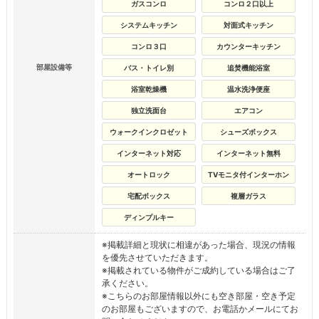
ガスコンロ
コンロ２口以上
システムキッチン
対面式キッチン
コンロ３口
カウンターキッチン
部屋設備等
バス・トイレ別
追焚機能浴室
浴室乾燥機
温水洗浄便座
独立洗面台
エアコン
ウォークインクロゼット
シューズボックス
インターネット対応
インターネット無料
オートロック
TVモニタ付インターホン
宅配ボックス
複層ガラス
ディンプルキー
※掲載詳細と現状に相違があった場合、現況の情報
を優先させていただきます。
※掲載されている物件がご成約している場合はご了
承ください。
※こちらのお部屋情報以外にも空き部屋・空き予定
のお部屋もございますので、お電話かメールにてお