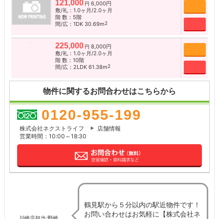
121,000
6,000円
追加
円
敷/礼：1.0ヶ月/2.0ヶ月
階 数：5階
お問
2
間/広：1DK 30.69m
225,000
8,000円
追加
円
敷/礼：1.0ヶ月/2.0ヶ月
階 数：10階
お問
2
間/広：2LDK 61.38m
物件に関するお問合わせはこちらから
0120-955-199
株式会社ネクストライフ
店舗情報
営業時間：10:00～18:30
鶴見駅から５分以内の駅近物件です！
お問い合わせはお気軽に【株式会社ネ
川崎店担当:野崎