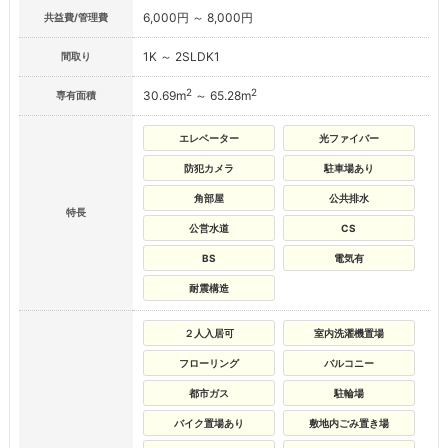
6,000円 ～ 8,000円
共益費/管理費
1K ～ 2SLDK1
間取り
2
2
30.69m
～ 65.28m
専有面積
エレベーター
光ファイバー
防犯カメラ
駐車場あり
角部屋
公共排水
特長
公営水道
CS
BS
電気有
耐震構造
２人入居可
室内洗濯機置場
フローリング
バルコニー
都市ガス
駐輪場
バイク置場あり
敷地内ごみ置き場