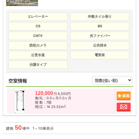
エレベーター
外観タイル張り
CS
BS
CATV
光ファイバー
防犯カメラ
公共排水
公営水道
電気有
分譲タイプ
空室情報
120,000
6,500円
追加
円
敷/礼：0.0ヶ月/1.0ヶ月
階 数：7階
お問
2
間/広：1K 25.52m
50
建物
棟中 1～10棟表示