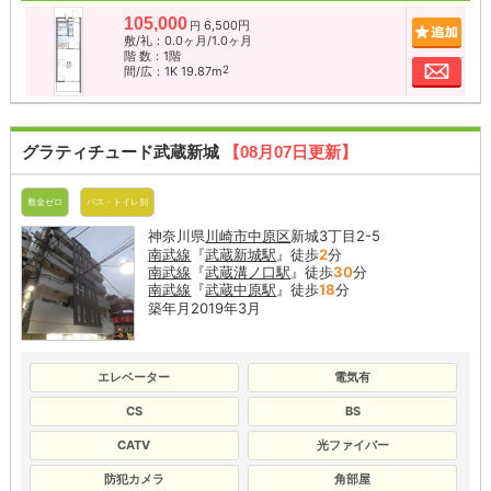
105,000
6,500円
追加
円
敷/礼：0.0ヶ月/1.0ヶ月
階 数：1階
お問
2
間/広：1K 19.87m
グラティチュード武蔵新城
【08月07日更新】
敷金ゼロ
バス・トイレ別
神奈川県
川崎市中原区
新城3丁目2-5
南武線
『
武蔵新城駅
』徒歩
2
分
南武線
『
武蔵溝ノ口駅
』徒歩
30
分
南武線
『
武蔵中原駅
』徒歩
18
分
築年月2019年3月
エレベーター
電気有
CS
BS
CATV
光ファイバー
防犯カメラ
角部屋