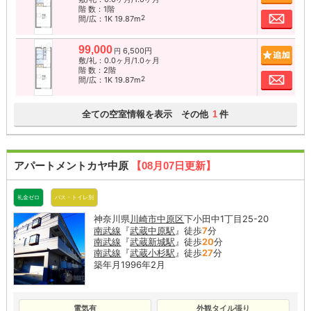
階 数：1階
お問
2
間/広：1K 19.87m
99,000
6,500円
追加
円
敷/礼：0.0ヶ月/1.0ヶ月
階 数：2階
お問
2
間/広：1K 19.87m
全ての空室情報を表示 その他
件
1
アパートメントカヤ中原
【08月07日更新】
礼金ゼロ
バス・トイレ別
神奈川県
川崎市中原区
下小田中1丁目25-20
南武線
『
武蔵中原駅
』徒歩
7
分
南武線
『
武蔵新城駅
』徒歩
20
分
南武線
『
武蔵小杉駅
』徒歩
27
分
築年月1996年2月
電気有
外観タイル張り