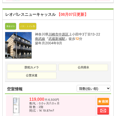
レオパレスニューキャッスル
【08月07日更新】
敷金ゼロ
バス・トイレ別
神奈川県
川崎市中原区
上小田中3丁目13-22
南武線
『
武蔵新城駅
』徒歩
12
分
築年月2004年9月
防犯カメラ
公共排水
公営水道
空室情報
119,000
6,500円
追加
円
敷/礼：0.0ヶ月/1.0ヶ月
階 数：2階
お問
2
間/広：1K 19.87m