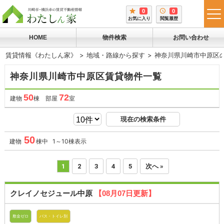
0
0
tog
お気に入り
閲覧履歴
me
HOME
物件検索
お問い合わせ
賃貸情報《わたしん家》
地域・路線から探す
神奈川県川崎市中原区
神奈川県川崎市中原区賃貸物件一覧
50
72
建物
棟 部屋
室
現在の検索条件
50
建物
棟中 1～10棟表示
1
2
3
4
5
次へ »
クレイノセジュール中原
【08月07日更新】
敷金ゼロ
バス・トイレ別