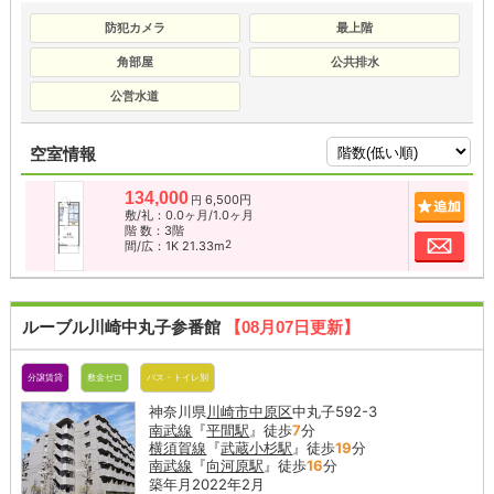
防犯カメラ
最上階
角部屋
公共排水
公営水道
空室情報
134,000
6,500円
追加
円
敷/礼：0.0ヶ月/1.0ヶ月
階 数：3階
お問
2
間/広：1K 21.33m
ルーブル川崎中丸子参番館
【08月07日更新】
分譲賃貸
敷金ゼロ
バス・トイレ別
神奈川県
川崎市中原区
中丸子592-3
南武線
『
平間駅
』徒歩
7
分
横須賀線
『
武蔵小杉駅
』徒歩
19
分
南武線
『
向河原駅
』徒歩
16
分
築年月2022年2月