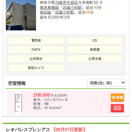
神奈川県
川崎市中原区
今井南町32-3
東急東横線
『
武蔵小杉駅
』徒歩
10
分
南武線
『
武蔵小杉駅
』徒歩
10
分
築年月2001年3月
電気有
CS
CATV
角部屋
公共排水
公営水道
防犯カメラ
空室情報
106,000
6,500円
追加
円
敷/礼：0.0ヶ月/1.0ヶ月
階 数：1階
お問
2
間/広：1K 19.87m
レオパレスプレシアス
【08月07日更新】