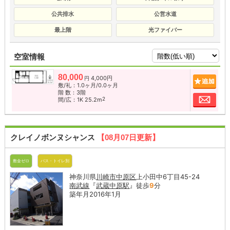
公共排水
公営水道
最上階
光ファイバー
空室情報
80,000
4,000円
追加
円
敷/礼：1.0ヶ月/0.0ヶ月
階 数：3階
お問
2
間/広：1K 25.2m
クレイノボンヌシャンス
【08月07日更新】
敷金ゼロ
バス・トイレ別
神奈川県
川崎市中原区
上小田中6丁目45-24
南武線
『
武蔵中原駅
』徒歩
9
分
築年月2016年1月