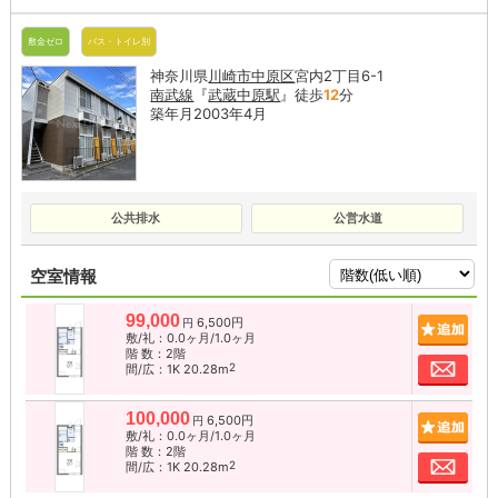
敷金ゼロ
バス・トイレ別
神奈川県
川崎市中原区
宮内2丁目6-1
南武線
『
武蔵中原駅
』徒歩
12
分
築年月2003年4月
公共排水
公営水道
空室情報
99,000
6,500円
追加
円
敷/礼：0.0ヶ月/1.0ヶ月
階 数：2階
お問
2
間/広：1K 20.28m
100,000
6,500円
追加
円
敷/礼：0.0ヶ月/1.0ヶ月
階 数：2階
お問
2
間/広：1K 20.28m