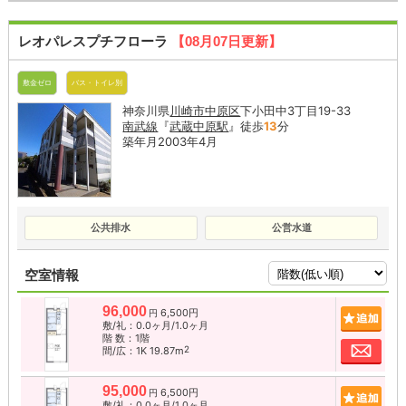
レオパレスプチフローラ
【08月07日更新】
敷金ゼロ
バス・トイレ別
神奈川県
川崎市中原区
下小田中3丁目19-33
南武線
『
武蔵中原駅
』徒歩
13
分
築年月2003年4月
公共排水
公営水道
空室情報
96,000
6,500円
追加
円
敷/礼：0.0ヶ月/1.0ヶ月
階 数：1階
お問
2
間/広：1K 19.87m
95,000
6,500円
追加
円
敷/礼：0.0ヶ月/1.0ヶ月