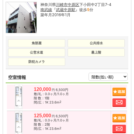
神奈川県
川崎市中原区
下小田中2丁目7-4
南武線
『
武蔵中原駅
』徒歩
5
分
築年月2016年1月
角部屋
公共排水
公営水道
最上階
防犯カメラ
空室情報
120,000
6,500円
追加
円
敷/礼：0.0ヶ月/1.0ヶ月
階 数：1階
お問
2
間/広：1K 23.6m
125,000
6,500円
追加
円
敷/礼：0.0ヶ月/1.0ヶ月
階 数：2階
お問
2
間/広：1K 23.6m