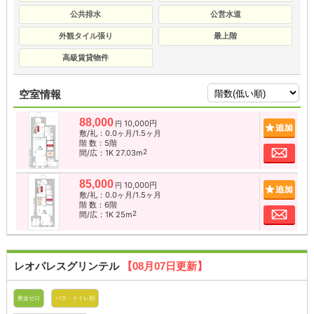
公共排水
公営水道
外観タイル張り
最上階
高級賃貸物件
空室情報
88,000
10,000円
追加
円
敷/礼：0.0ヶ月/1.5ヶ月
階 数：5階
お問
2
間/広：1K 27.03m
85,000
10,000円
追加
円
敷/礼：0.0ヶ月/1.5ヶ月
階 数：6階
お問
2
間/広：1K 25m
レオパレスグリンテル
【08月07日更新】
敷金ゼロ
バス・トイレ別