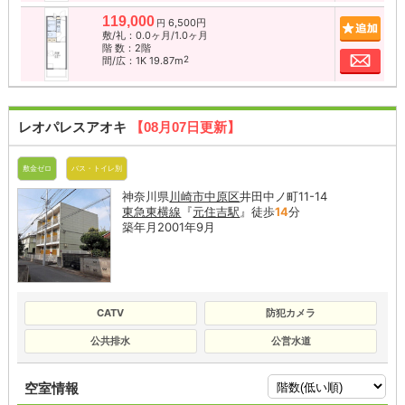
119,000
6,500円
追加
円
敷/礼：0.0ヶ月/1.0ヶ月
階 数：2階
お問
2
間/広：1K 19.87m
レオパレスアオキ
【08月07日更新】
敷金ゼロ
バス・トイレ別
神奈川県
川崎市中原区
井田中ノ町11-14
東急東横線
『
元住吉駅
』徒歩
14
分
築年月2001年9月
CATV
防犯カメラ
公共排水
公営水道
空室情報