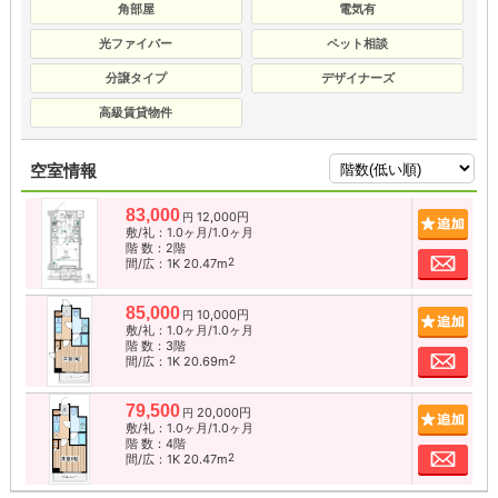
角部屋
電気有
光ファイバー
ペット相談
分譲タイプ
デザイナーズ
高級賃貸物件
空室情報
83,000
12,000円
追加
円
敷/礼：1.0ヶ月/1.0ヶ月
階 数：2階
お問
2
間/広：1K 20.47m
85,000
10,000円
追加
円
敷/礼：1.0ヶ月/1.0ヶ月
階 数：3階
お問
2
間/広：1K 20.69m
79,500
20,000円
追加
円
敷/礼：1.0ヶ月/1.0ヶ月
階 数：4階
お問
2
間/広：1K 20.47m