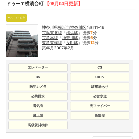
ドゥーエ横濱台町
【08月04日更新】
バス・トイレ別
神奈川県
横浜市神奈川区
台町11-16
京浜東北線
『
横浜駅
』徒歩
7
分
京急本線
『
神奈川駅
』徒歩
6
分
東急東横線
『
反町駅
』徒歩
12
分
築年月2007年2月
エレベーター
CS
BS
CATV
防犯カメラ
駐車場あり
公共排水
公営水道
電気有
光ファイバー
最上階
角部屋
高級賃貸物件