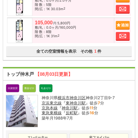
敷/礼：0.0ヶ月/2.0ヶ月
階 数：5階
お問
2
間/広：1K 30.03m
105,000
5,800円
追加
円
敷/礼：0.0ヶ月/160,000円
階 数：8階
お問
2
間/広：1K 31m
全ての空室情報を表示 その他
件
1
トップ仲木戸
【08月03日更新】
分譲賃貸
敷金ゼロ
礼金ゼロ
神奈川県
横浜市神奈川区
神奈川2丁目9-7
京浜東北線
『
東神奈川駅
』徒歩
7
分
京急本線
『
神奈川駅
』徒歩
11
分
東急東横線
『
反町駅
』徒歩
16
分
築年月1988年7月
エレベーター
光ファイバー