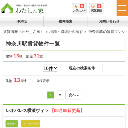
0
0
tog
お気に入り
閲覧履歴
me
HOME
物件検索
お問い合わせ
賃貸情報《わたしん家》
地域・路線から探す
神奈川駅の賃貸マンシ
神奈川駅賃貸物件一覧
13
31
建物
棟 部屋
室
現在の検索条件
13
建物
棟中 1～10棟表示
1
2
次へ »
レオパレス横濱ヴィラ
【08月06日更新】
敷金ゼロ
バス・トイレ別