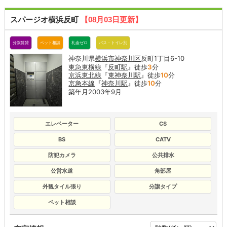
スパージオ横浜反町
【08月03日更新】
分譲賃貸
ペット相談
礼金ゼロ
バス・トイレ別
神奈川県
横浜市神奈川区
反町1丁目6-10
東急東横線
『
反町駅
』徒歩
3
分
京浜東北線
『
東神奈川駅
』徒歩
10
分
京急本線
『
神奈川駅
』徒歩
10
分
築年月2003年9月
エレベーター
CS
BS
CATV
防犯カメラ
公共排水
公営水道
角部屋
外観タイル張り
分譲タイプ
ペット相談