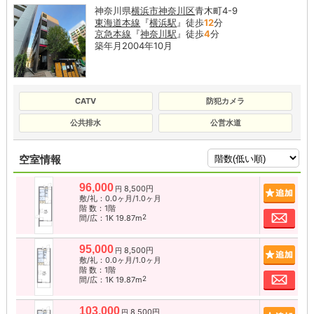
神奈川県
横浜市神奈川区
青木町4-9
東海道本線
『
横浜駅
』徒歩
12
分
京急本線
『
神奈川駅
』徒歩
4
分
築年月2004年10月
CATV
防犯カメラ
公共排水
公営水道
空室情報
96,000
8,500円
追加
円
敷/礼：0.0ヶ月/1.0ヶ月
階 数：1階
お問
2
間/広：1K 19.87m
95,000
8,500円
追加
円
敷/礼：0.0ヶ月/1.0ヶ月
階 数：1階
お問
2
間/広：1K 19.87m
103,000
8,500円
追加
円