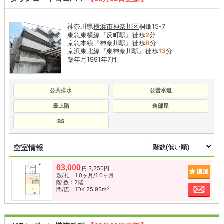
神奈川県
横浜市神奈川区
桐畑15-7
東急東横線
『
反町駅
』徒歩
2
分
京急本線
『
神奈川駅
』徒歩
8
分
京浜東北線
『
東神奈川駅
』徒歩
13
分
築年月1991年7月
公共排水
公営水道
最上階
角部屋
BS
空室情報
63,000
3,250円
追加
円
敷/礼：1.0ヶ月/1.0ヶ月
階 数：2階
お問
2
間/広：1DK 25.95m