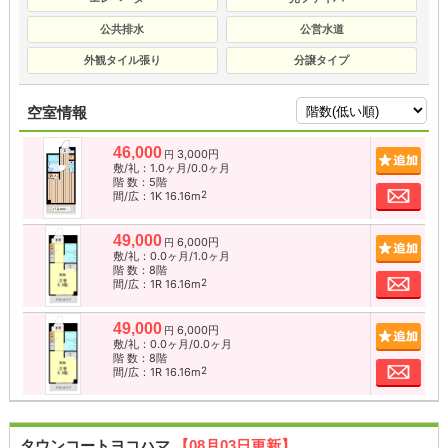
公共排水
公営水道
外観タイル張り
分譲タイプ
空室情報
46,000
3,000円
追加
円
敷/礼：1.0ヶ月/0.0ヶ月
階 数：5階
お問
2
間/広：1K 16.16m
49,000
6,000円
追加
円
敷/礼：0.0ヶ月/1.0ヶ月
階 数：8階
お問
2
間/広：1R 16.16m
49,000
6,000円
追加
円
敷/礼：0.0ヶ月/0.0ヶ月
階 数：8階
お問
2
間/広：1R 16.16m
タウンコートヨコハマ
【08月03日更新】