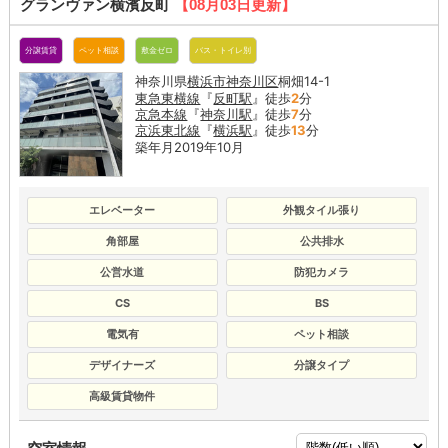
グランヴァン横濱反町
【08月03日更新】
分譲賃貸
ペット相談
敷金ゼロ
バス・トイレ別
神奈川県
横浜市神奈川区
桐畑14-1
東急東横線
『
反町駅
』徒歩
2
分
京急本線
『
神奈川駅
』徒歩
7
分
京浜東北線
『
横浜駅
』徒歩
13
分
築年月2019年10月
エレベーター
外観タイル張り
角部屋
公共排水
公営水道
防犯カメラ
CS
BS
電気有
ペット相談
デザイナーズ
分譲タイプ
高級賃貸物件