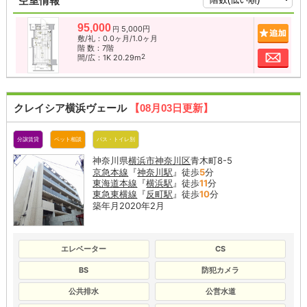
空室情報
95,000
5,000円
追加
円
敷/礼：0.0ヶ月/1.0ヶ月
階 数：7階
お問
2
間/広：1K 20.29m
クレイシア横浜ヴェール
【08月03日更新】
分譲賃貸
ペット相談
バス・トイレ別
神奈川県
横浜市神奈川区
青木町8-5
京急本線
『
神奈川駅
』徒歩
5
分
東海道本線
『
横浜駅
』徒歩
11
分
東急東横線
『
反町駅
』徒歩
10
分
築年月2020年2月
エレベーター
CS
BS
防犯カメラ
公共排水
公営水道