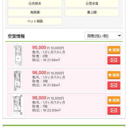
公共排水
公営水道
角部屋
最上階
ペット相談
空室情報
95,000
10,000円
追加
円
敷/礼：1.0ヶ月/1.0ヶ月
階 数：2階
お問
2
間/広：1K 21.56m
96,000
10,000円
追加
円
敷/礼：1.0ヶ月/1.0ヶ月
階 数：3階
お問
2
間/広：1K 21.56m
98,000
10,000円
追加
円
敷/礼：1.0ヶ月/1.0ヶ月
階 数：7階
お問
2
間/広：1K 22.63m