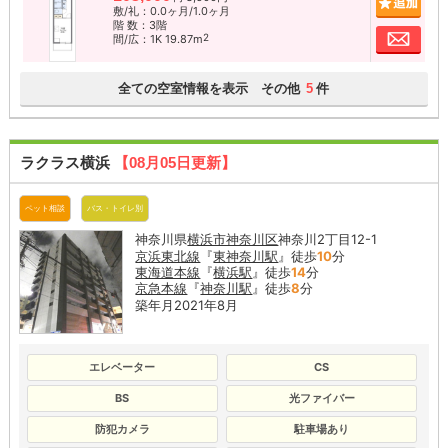
敷/礼：0.0ヶ月/1.0ヶ月
階 数：3階
お問
2
間/広：1K 19.87m
全ての空室情報を表示 その他
件
5
ラクラス横浜
【08月05日更新】
ペット相談
バス・トイレ別
神奈川県
横浜市神奈川区
神奈川2丁目12-1
京浜東北線
『
東神奈川駅
』徒歩
10
分
東海道本線
『
横浜駅
』徒歩
14
分
京急本線
『
神奈川駅
』徒歩
8
分
築年月2021年8月
エレベーター
CS
BS
光ファイバー
防犯カメラ
駐車場あり