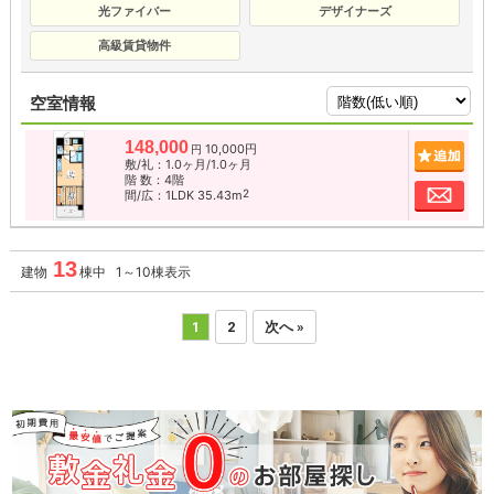
光ファイバー
デザイナーズ
高級賃貸物件
空室情報
148,000
10,000円
追加
円
敷/礼：1.0ヶ月/1.0ヶ月
階 数：4階
お問
2
間/広：1LDK 35.43m
13
建物
棟中 1～10棟表示
1
2
次へ »