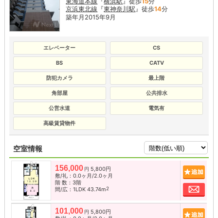
東海道本線
『
横浜駅
』徒歩
15
分
京浜東北線
『
東神奈川駅
』徒歩
14
分
築年月2015年9月
エレベーター
CS
BS
CATV
防犯カメラ
最上階
角部屋
公共排水
公営水道
電気有
高級賃貸物件
空室情報
156,000
5,800円
追加
円
敷/礼：0.0ヶ月/2.0ヶ月
階 数：3階
お問
2
間/広：1LDK 43.74m
101,000
5,800円
追加
円