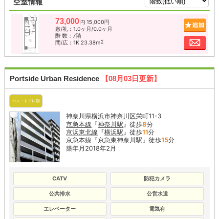
空室情報
73,000
15,000円
追加
円
敷/礼：1.0ヶ月/0.0ヶ月
階 数：7階
お問
2
間/広：1K 23.38m
Portside Urban Residence
【08月03日更新】
バス・トイレ別
神奈川県
横浜市神奈川区
栄町11-3
京急本線
『
神奈川駅
』徒歩
8
分
京浜東北線
『
横浜駅
』徒歩
11
分
京急本線
『
京急東神奈川駅
』徒歩
15
分
築年月2018年2月
CATV
防犯カメラ
公共排水
公営水道
エレベーター
電気有