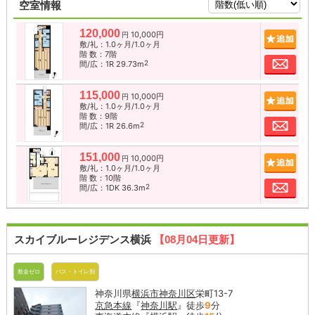
空室情報
120,000
10,000円
追加
円
敷/礼：1.0ヶ月/1.0ヶ月
階 数：7階
お問
2
間/広：1R 29.73m
115,000
10,000円
追加
円
敷/礼：1.0ヶ月/1.0ヶ月
階 数：9階
お問
2
間/広：1R 26.6m
151,000
10,000円
追加
円
敷/礼：1.0ヶ月/1.0ヶ月
階 数：10階
お問
2
間/広：1DK 36.3m
スカイブルーレジデンス横浜
【08月04日更新】
敷金ゼロ
バス・トイレ別
神奈川県
横浜市神奈川区
栄町13-7
京急本線
『
神奈川駅
』徒歩
9
分