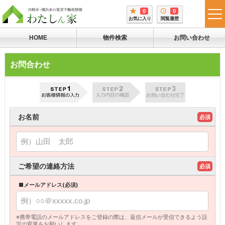
0
0
tog
お気に入り
閲覧履歴
me
HOME
物件検索
お問い合わせ
お問合わせ
お名前
必須
ご希望の連絡方法
必須
■メールアドレス(必須)
※携帯電話のメールアドレスをご登録の際は、返信メールが受信できるよう設
定の変更をお願いします。