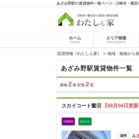
あざみ野駅の賃貸物件一覧ページ - 川崎市・横
ホーム
エリア検索
Home
Area Search
賃貸情報《わたしん家》
地域・路線から
あざみ野駅賃貸物件一覧
2
2
建物
棟 部屋
室
スカイコート鷺沼
【08月04日更
分譲賃貸
礼金ゼロ
4.
賃料