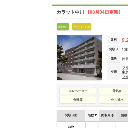
カラット中川
【08月04日更新】
敷金ゼロ
バス・トイレ別
9.
賃料
間取り
1D
住所
神
ブ
交通
東
ブ
エレベーター
電気有
角部屋
公共排水
間取り図
階数
間取り
面積