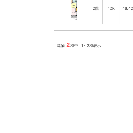
2階
1DK
46.4
2
建物
棟中 1～2棟表示