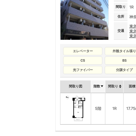
間取り
1R
住所
神
東
交通
東
東
エレベーター
外観タイル張り
CS
BS
光ファイバー
分譲タイプ
間取り図
階数
間取り
面積
5階
1R
17.7