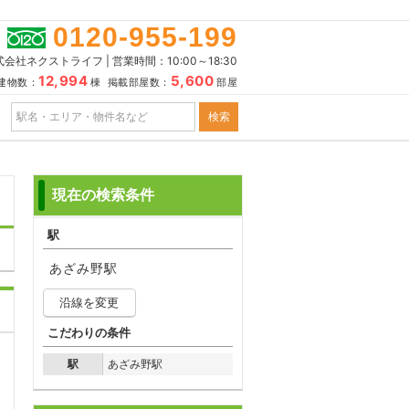
0120-955-199
会社ネクストライフ | 営業時間：10:00～18:30
12,994
5,600
建物数：
棟 掲載部屋数：
部屋
現在の検索条件
駅
あざみ野駅
沿線を変更
こだわりの条件
駅
あざみ野駅