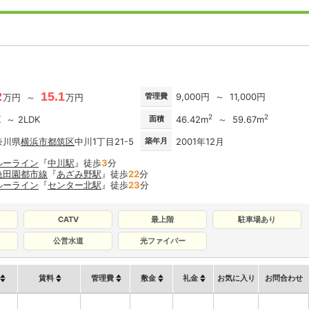
2
15.1
管理費
9,000円 ～ 11,000円
万円 ～
万円
2
2
K ～ 2LDK
面積
46.42m
～ 59.67m
奈川県
横浜市都筑区
中川1丁目21-5
築年月
2001年12月
ルーライン
『
中川駅
』徒歩
3
分
急田園都市線
『
あざみ野駅
』徒歩
22
分
ルーライン
『
センター北駅
』徒歩
23
分
CATV
最上階
駐車場あり
公営水道
光ファイバー
賃料
管理費
敷金
礼金
お気に入り
お問合わせ