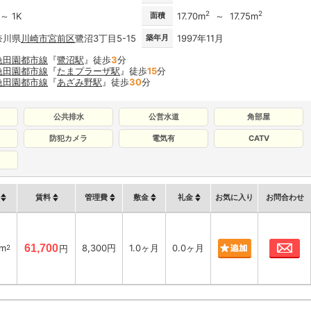
2
2
 ～ 1K
面積
17.70m
～ 17.75m
奈川県
川崎市宮前区
鷺沼3丁目5-15
築年月
1997年11月
急田園都市線
『
鷺沼駅
』徒歩
3
分
急田園都市線
『
たまプラーザ駅
』徒歩
15
分
急田園都市線
『
あざみ野駅
』徒歩
30
分
公共排水
公営水道
角部屋
防犯カメラ
電気有
CATV
賃料
管理費
敷金
礼金
お気に入り
お問合わせ
お
5m
61,700
8,300円
1.0ヶ月
0.0ヶ月
2
円