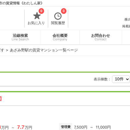
浜市の賃貸情報《わたしん家》
0
0
株式
お気に入り
閲覧履歴
掲載
沿線検索
会社概要
お問合わせ
Line Search
Company
Contact
探す
あざみ野駅の賃貸マンション一覧ページ
表示棟数：
新】
8
7.7
管理費
7,500円 ～ 11,000円
万円 ～
万円