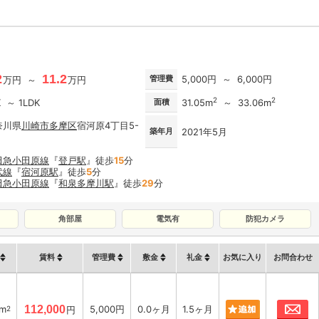
2
11.2
管理費
5,000円 ～ 6,000円
万円 ～
万円
2
2
K ～ 1LDK
面積
31.05m
～ 33.06m
奈川県
川崎市多摩区
宿河原4丁目5-
築年月
2021年5月
田急小田原線
『
登戸駅
』徒歩
15
分
武線
『
宿河原駅
』徒歩
5
分
田急小田原線
『
和泉多摩川駅
』徒歩
29
分
角部屋
電気有
防犯カメラ
賃料
管理費
敷金
礼金
お気に入り
お問合わせ
お
1m
112,000
5,000円
0.0ヶ月
1.5ヶ月
2
円