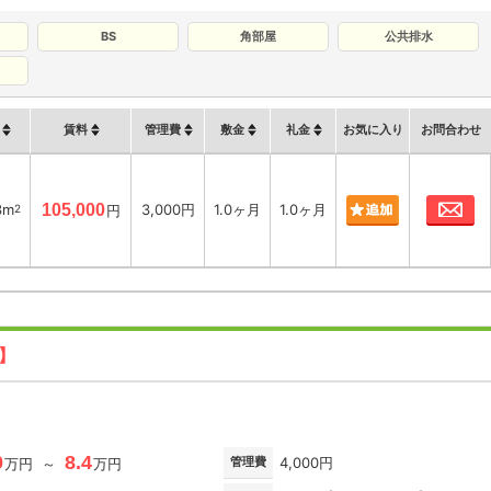
BS
角部屋
公共排水
賃料
管理費
敷金
礼金
お気に入り
お問合わせ
お
3m
105,000
3,000円
1.0ヶ月
1.0ヶ月
2
円
新】
0
8.4
管理費
4,000円
万円 ～
万円