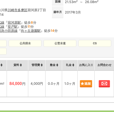
2
2
面積
21.53m
～ 26.08m
奈川県
川崎市多摩区
宿河原2丁目
築年月
2017年3月
14
武線
『
宿河原駅
』徒歩
8
分
武線
『
登戸駅
』徒歩
11
分
田急小田原線
『
向ヶ丘遊園駅
』徒歩
14
分
公共排水
公営水道
CS
賃料
管理費
敷金
礼金
お気に入り
お問合わせ
お
3m
84,000
4,000円
0.0ヶ月
1.0ヶ月
2
円