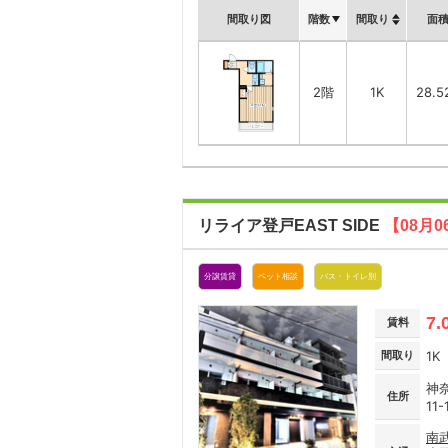
間取り図
階数
間取り
面
2階
1K
28.5
リライア登戸EAST SIDE
【08月
分譲賃貸
ペット相談
バス・トイレ別
7.
賃料
間取り
1K
神
住所
11-
南