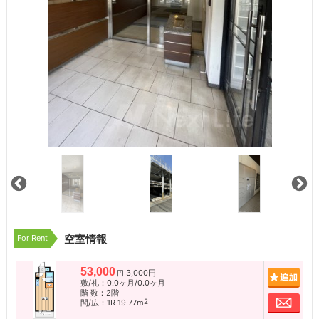
For Rent
空室情報
53,000
3,000円
追加
円
敷/礼：0.0ヶ月/0.0ヶ月
階 数：2階
お問
2
間/広：1R 19.77m