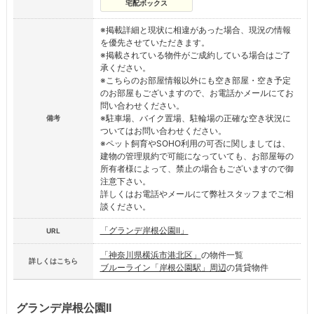
宅配ボックス
※掲載詳細と現状に相違があった場合、現況の情報
を優先させていただきます。
※掲載されている物件がご成約している場合はご了
承ください。
※こちらのお部屋情報以外にも空き部屋・空き予定
のお部屋もございますので、お電話かメールにてお
問い合わせください。
※駐車場、バイク置場、駐輪場の正確な空き状況に
備考
ついてはお問い合わせください。
※ペット飼育やSOHO利用の可否に関しましては、
建物の管理規約で可能になっていても、お部屋毎の
所有者様によって、禁止の場合もございますので御
注意下さい。
詳しくはお電話やメールにて弊社スタッフまでご相
談ください。
「グランデ岸根公園II」
URL
「神奈川県横浜市港北区」
の物件一覧
詳しくはこちら
ブルーライン「岸根公園駅」周辺
の賃貸物件
グランデ岸根公園II