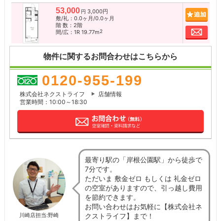
53,000
3,000円
追加
円
敷/礼：0.0ヶ月/0.0ヶ月
階 数：2階
お問
2
間/広：1R 19.77m
物件に関するお問合わせはこちらから
0120-955-199
株式会社ネクストライフ
店舗情報
営業時間：10:00～18:30
最寄り駅の「岸根公園駅」から徒歩で
7分です。
ただいま 敷金ゼロ もしくは 礼金ゼロ
の空室がありますので、引っ越し費用
を節約できます。
お問い合わせはお気軽に【株式会社ネ
クストライフ】まで！
川崎店担当:野崎