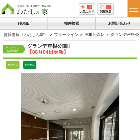
0
0
tog
お気に入り
閲覧履歴
me
HOME
物件検索
お問い合わせ
賃貸情報《わたしん家》
ブルーライン
岸根公園駅
グランデ岸根公園
グランデ岸根公園II
マンション
Mansion
【08月04日更新】
敷金ゼロ
礼金ゼロ