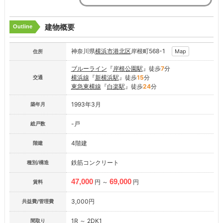
建物概要
Outline
神奈川県
横浜市港北区
岸根町568-1
Map
住所
ブルーライン
『
岸根公園駅
』徒歩
7
分
横浜線
『
新横浜駅
』徒歩
15
分
交通
東急東横線
『
白楽駅
』徒歩
24
分
1993年3月
築年月
-戸
総戸数
4階建
階建
鉄筋コンクリート
種別/構造
47,000
69,000
円 ～
円
賃料
3,000円
共益費/管理費
1R ～ 2DK1
間取り