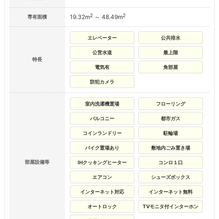
2
2
19.32m
～ 48.49m
専有面積
エレベーター
公共排水
公営水道
最上階
特長
電気有
角部屋
防犯カメラ
室内洗濯機置場
フローリング
バルコニー
都市ガス
コインランドリー
駐輪場
バイク置場あり
敷地内ごみ置き場
部屋設備等
IHクッキングヒーター
コンロ１口
エアコン
シューズボックス
インターネット対応
インターネット無料
オートロック
TVモニタ付インターホン