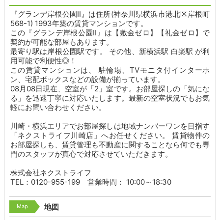
『グランデ岸根公園II』は住所(神奈川県横浜市港北区岸根町
568-1) 1993年築の賃貸マンションです。
この『グランデ岸根公園II』は【敷金ゼロ】【礼金ゼロ】で
契約が可能な部屋もあります。
最寄り駅は岸根公園駅です。
その他、新横浜駅 白楽駅 が利
用可能で利便性◎！
この賃貸マンションは、 駐輪場、TVモニタ付インターホ
ン、宅配ボックスなどの設備が揃っています。
08月08日現在、空室が「2」室です。お部屋探しの「気にな
る」を迅速丁寧に対応いたします。最新の空室状況でもお気
軽にお問い合わせください。
川崎・横浜エリアでお部屋探しは地域ナンバーワンを目指す
「ネクストライフ川崎店」へお任せください。 賃貸物件の
お部屋探しも、賃貸管理も不動産に関することなら何でも専
門のスタッフが真心で対応させていただきます。
株式会社ネクストライフ
TEL：0120-955-199 営業時間： 10:00～18:30
Map
地図