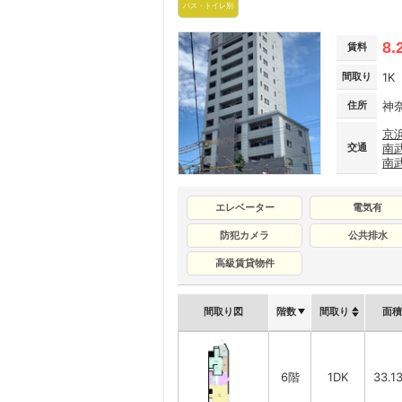
バス・トイレ別
8.
賃料
間取り
1K
住所
神
京
交通
南
南
エレベーター
電気有
防犯カメラ
公共排水
高級賃貸物件
間取り図
階数
間取り
面積
6階
1DK
33.1