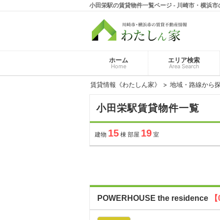
小田栄駅の賃貸物件一覧ページ - 川崎市・横浜
ホーム
エリア検索
Home
Area Search
賃貸情報《わたしん家》
地域・路線から
小田栄駅賃貸物件一覧
15
19
建物
棟 部屋
室
POWERHOUSE the residence
【