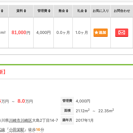
賃料
管理費
敷金
礼金
お気に入り
お問合わせ
お
1m
81,000
4,000円
0.0ヶ月
1.0ヶ月
2
円
新】
6
8.0
管理費
4,000円
万円 ～
万円
2
2
面積
21.12m
～ 22.35m
奈川県
川崎市川崎区
大島2丁目14-7
築年月
2017年1月
武線
『
小田栄駅
』徒歩
16
分