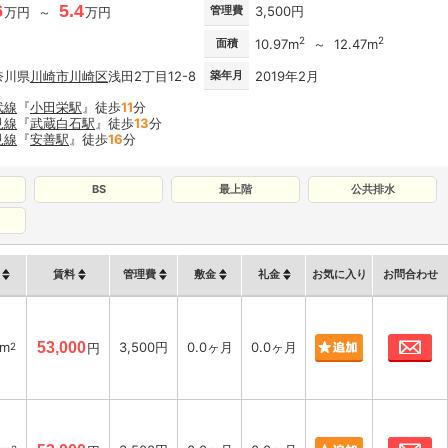
6
5.4
管理費
3,500円
万円 ～
万円
2
2
面積
10.97m
～ 12.47m
奈川県
川崎市川崎区
浅田2丁目12-8
築年月
2019年2月
武線
『
小田栄駅
』徒歩
11
分
見線
『
武蔵白石駅
』徒歩
13
分
見線
『
安善駅
』徒歩
16
分
BS
最上階
公共排水
賃料
管理費
敷金
礼金
お気に入り
お問合わせ
お
8m
53,000
3,500円
0.0ヶ月
0.0ヶ月
2
円
お