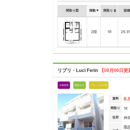
間取り図
階数
間取り
面積
2階
1R
26.9
リブリ・Luci Ferin
【08月06日更
分譲賃貸
敷金ゼロ
バス・トイレ別
6.
賃料
間取り
1K
住所
神
南