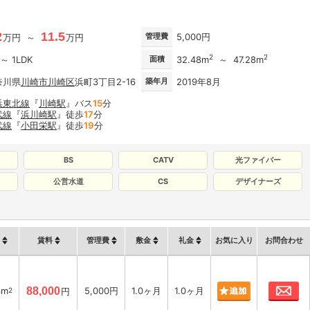
2
11.5
管理費
5,000円
万円 ～
万円
2
2
 ～ 1LDK
面積
32.48m
～ 47.28m
奈川県
川崎市川崎区
浜町3丁目2-16
築年月
2019年8月
浜東北線
『
川崎駅
』バス
15
分
武線
『
浜川崎駅
』徒歩
17
分
武線
『
小田栄駅
』徒歩
19
分
BS
CATV
光ファイバー
公営水道
CS
デザイナーズ
賃料
管理費
敷金
礼金
お気に入り
お問合わせ
お
3m
88,000
5,000円
1.0ヶ月
1.0ヶ月
2
円