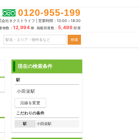
0120-955-199
会社ネクストライフ | 営業時間：10:00～18:30
12,994
5,496
建物数：
棟 掲載部屋数：
部屋
現在の検索条件
駅
小田栄駅
沿線を変更
こだわりの条件
駅
小田栄駅