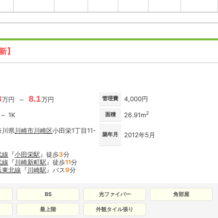
更新】
8
8.1
管理費
4,000円
万円 ～
万円
2
 ～ 1K
面積
26.91m
奈川県
川崎市川崎区
小田栄1丁目11-
築年月
2012年5月
武線
『
小田栄駅
』徒歩
3
分
武線
『
川崎新町駅
』徒歩
11
分
浜東北線
『
川崎駅
』バス
9
分
BS
光ファイバー
角部屋
最上階
外観タイル張り