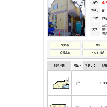
4.
賃料
間取り
1R
住所
神
南
交通
鶴
鶴
電気有
CS
公営水道
ペット相談
間取り図
階数
間取り
面積
1階
1R
11.8