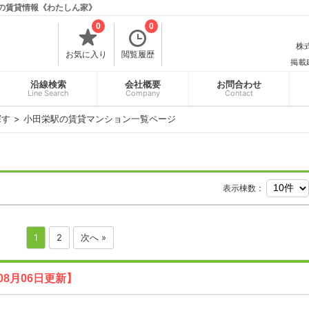
市の賃貸情報《わたしん家》
0
0
株式
お気に入り
閲覧履歴
掲載
沿線検索
会社概要
お問合わせ
Line Search
Company
Contact
探す
小田栄駅の賃貸マンション一覧ページ
表示棟数：
1
2
次へ »
08月06日更新】