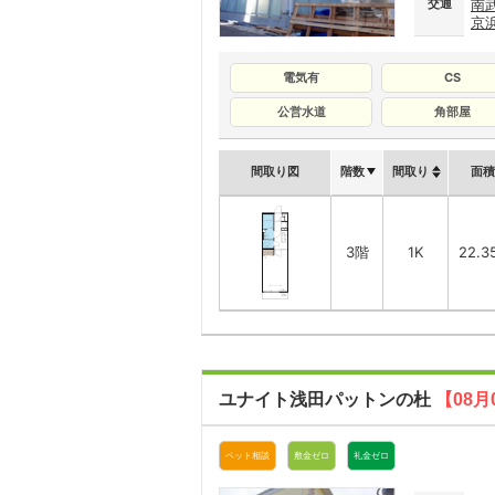
交通
南
京
電気有
CS
公営水道
角部屋
間取り図
階数
間取り
面積
3階
1K
22.3
ユナイト浅田パットンの杜
【08月
ペット相談
敷金ゼロ
礼金ゼロ