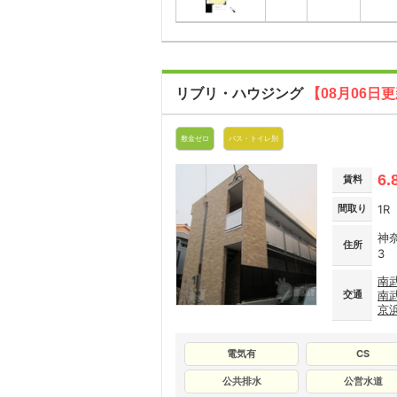
リブリ・ハウジング
【08月06日
敷金ゼロ
バス・トイレ別
6.
賃料
間取り
1R
神
住所
3
南
交通
南
京
電気有
CS
公共排水
公営水道