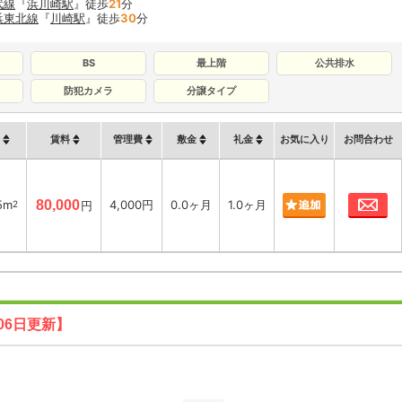
武線
『
浜川崎駅
』徒歩
21
分
浜東北線
『
川崎駅
』徒歩
30
分
BS
最上階
公共排水
防犯カメラ
分譲タイプ
賃料
管理費
敷金
礼金
お気に入り
お問合わせ
お
5m
80,000
4,000円
0.0ヶ月
1.0ヶ月
2
円
06日更新】