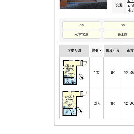
京
交通
京
南
CS
BS
公営水道
最上階
間取り図
階数
間取り
面積
1階
1R
12.3
2階
1R
12.3