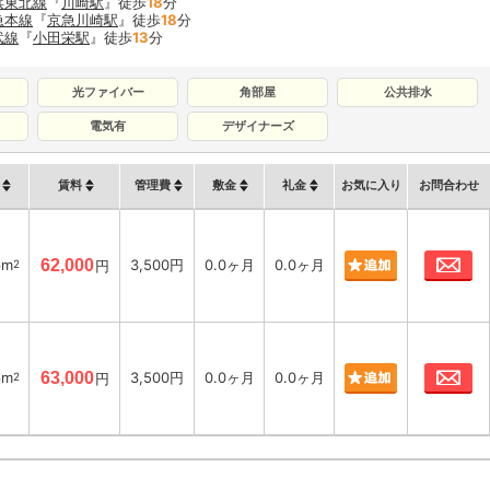
浜東北線
『
川崎駅
』徒歩
18
分
急本線
『
京急川崎駅
』徒歩
18
分
武線
『
小田栄駅
』徒歩
13
分
光ファイバー
角部屋
公共排水
電気有
デザイナーズ
賃料
管理費
敷金
礼金
お気に入り
お問合わせ
お
6m
62,000
3,500円
0.0ヶ月
0.0ヶ月
2
円
お
6m
63,000
3,500円
0.0ヶ月
0.0ヶ月
2
円